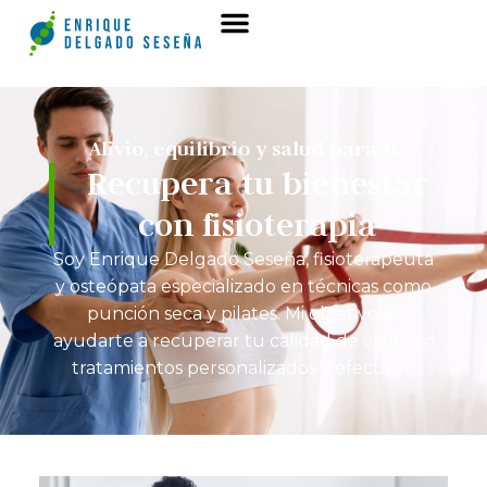
Alivio, equilibrio y salud para ti
Recupera tu bienestar
con fisioterapia
Soy Enrique Delgado Seseña, fisioterapeuta
y osteópata especializado en técnicas como
punción seca y pilates. Mi objetivo es
ayudarte a recuperar tu calidad de vida con
tratamientos personalizados y efectivos.